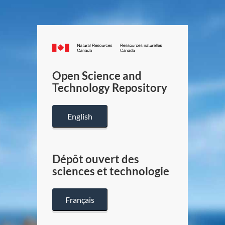
Canada.ca
/
Gouverneme
Open Science and
du
Technology Repository
Canada
English
Dépôt ouvert des
sciences et technologie
Français