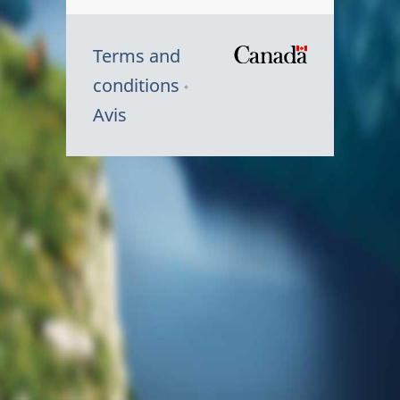
Terms and
/
conditions
Symbole
Avis
du
gouvernem
du
Canada