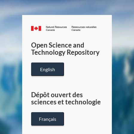
Canada.ca
/
Gouverneme
Open Science and
du
Technology Repository
Canada
English
Dépôt ouvert des
sciences et technologie
Français