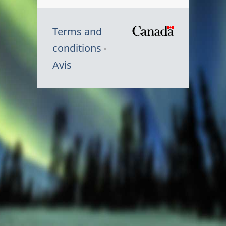
Terms and
/
conditions
Symbole
Avis
du
gouvernem
du
Canada