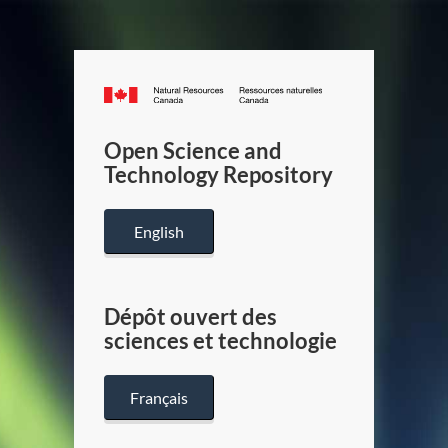
Canada.ca
/
Gouverneme
Open Science and
du
Technology Repository
Canada
English
Dépôt ouvert des
sciences et technologie
Français