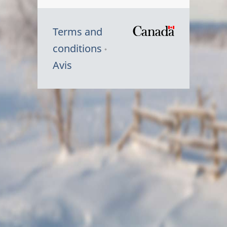
Terms and
/
conditions
Symbole
Avis
du
gouvernem
du
Canada