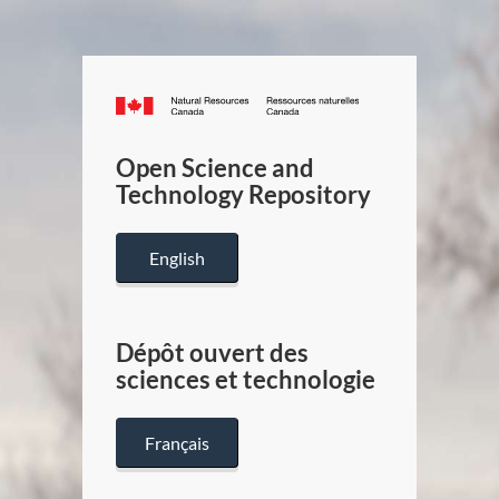
Canada.ca
/
Gouverneme
Open Science and
du
Technology Repository
Canada
English
Dépôt ouvert des
sciences et technologie
Français