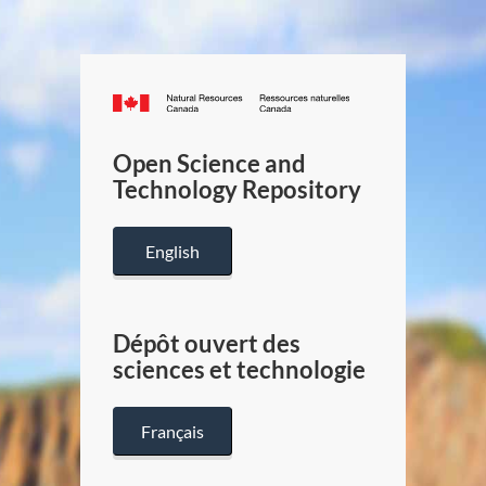
Canada.ca
/
Gouverneme
Open Science and
du
Technology Repository
Canada
English
Dépôt ouvert des
sciences et technologie
Français