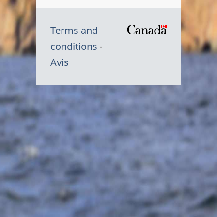
Terms and
/
conditions
Symbole
Avis
du
gouvernem
du
Canada