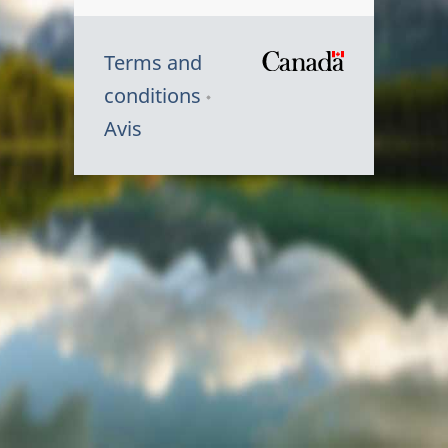
Terms and
/
conditions
Symbole
Avis
du
gouvernem
du
Canada