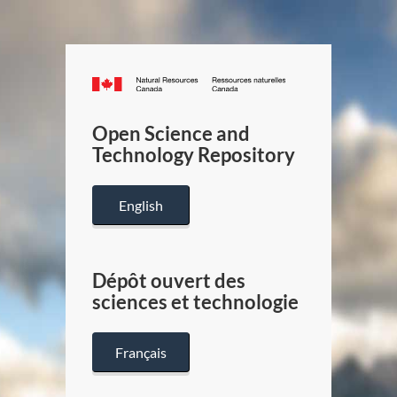
Canada.ca
/
Gouverneme
Open Science and
du
Technology Repository
Canada
English
Dépôt ouvert des
sciences et technologie
Français