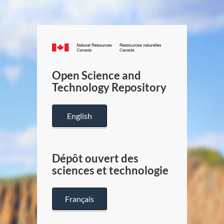
Canada.ca
/
Gouverneme
Open Science and
du
Technology Repository
Canada
English
Dépôt ouvert des
sciences et technologie
Français