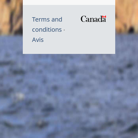
Terms and
/
conditions
Symbole
Avis
du
gouvernem
du
Canada