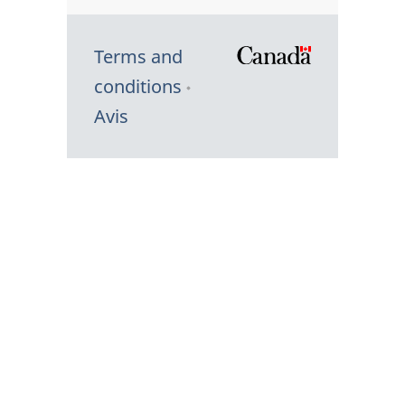
Terms and
/
conditions
Symbole
Avis
du
gouvernem
du
Canada