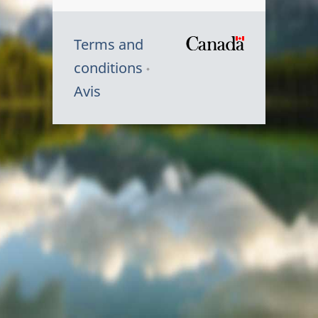
Terms and
/
conditions
Symbole
Avis
du
gouvernem
du
Canada