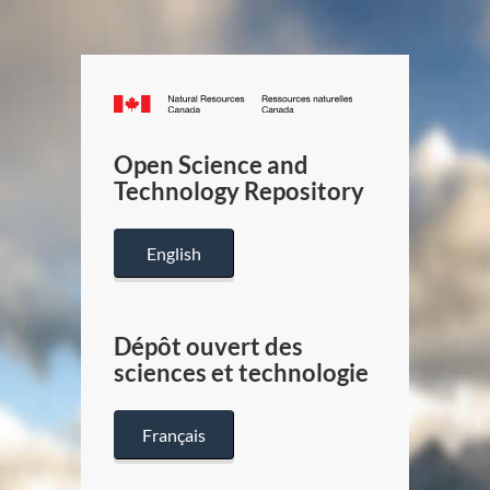
Canada.ca
/
Gouverneme
Open Science and
du
Technology Repository
Canada
English
Dépôt ouvert des
sciences et technologie
Français