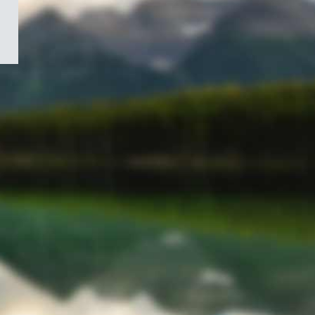
/
Symbole
du
gouvernement
du
Canada