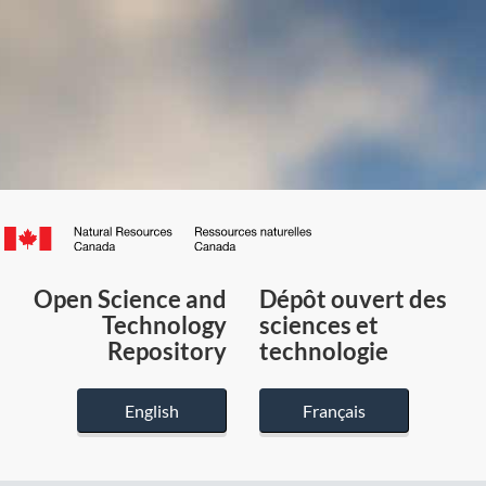
Canada.ca
/
Gouvernement
Open Science and
Dépôt ouvert des
du
Technology
sciences et
Canada
Repository
technologie
English
Français