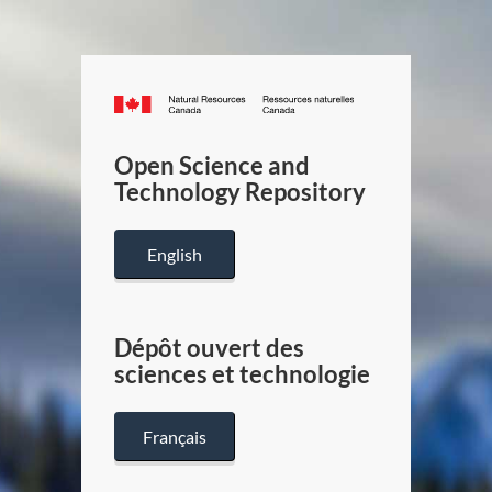
Canada.ca
/
Gouverneme
Open Science and
du
Technology Repository
Canada
English
Dépôt ouvert des
sciences et technologie
Français