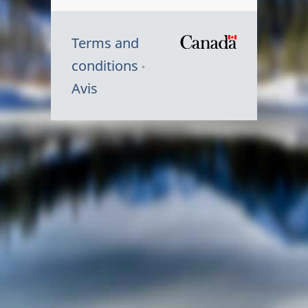
Terms and
/
conditions
Symbole
Avis
du
gouvernem
du
Canada