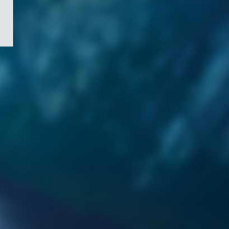
/
Symbole
du
gouvernement
du
Canada