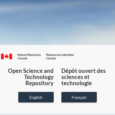
Canada.ca
/
Gouvernement
Open Science and
Dépôt ouvert des
du
Technology
sciences et
Canada
Repository
technologie
English
Français