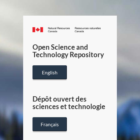
Canada.ca
/
Gouverneme
Open Science and
du
Technology Repository
Canada
English
Dépôt ouvert des
sciences et technologie
Français