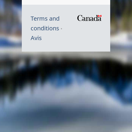
Terms and
/
conditions
Symbole
Avis
du
gouvernem
du
Canada