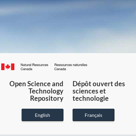
Canada.ca
/
Gouvernement
Open Science and
Dépôt ouvert des
du
Technology
sciences et
Canada
Repository
technologie
English
Français