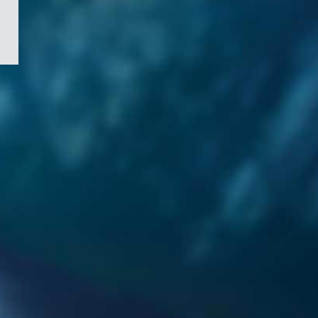
/
Symbole
du
gouvernement
du
Canada