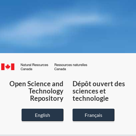
Canada.ca
/
Gouvernement
Open Science and
Dépôt ouvert des
du
Technology
sciences et
Canada
Repository
technologie
English
Français