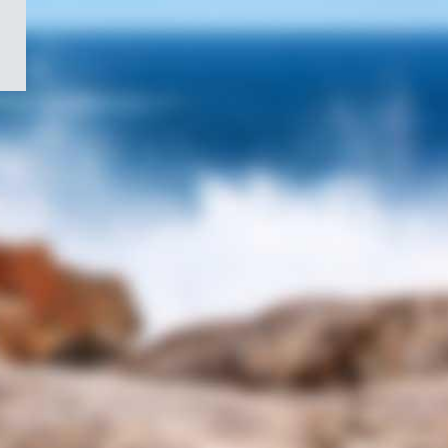
/
Symbole
du
gouvernement
du
Canada