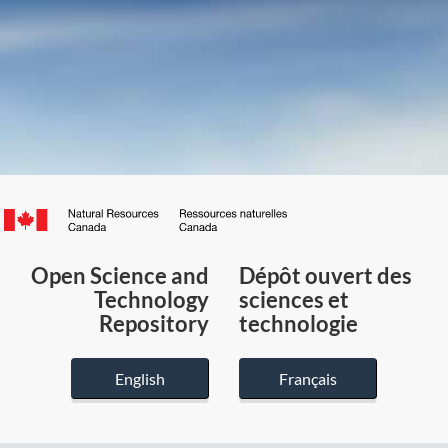
Canada.ca
/
Gouvernement
Open Science and
Dépôt ouvert des
du
Technology
sciences et
Canada
Repository
technologie
English
Français