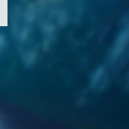
/
Symbole
du
gouvernement
du
Canada