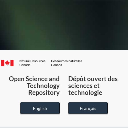
Canada.ca
/
Gouvernement
Open Science and
Dépôt ouvert des
du
Technology
sciences et
Canada
Repository
technologie
English
Français