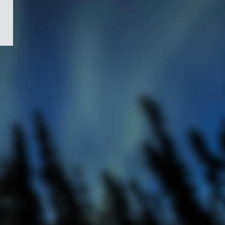
/
Symbole
du
gouvernement
du
Canada