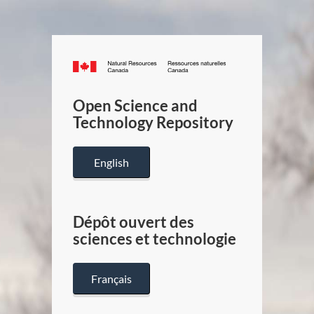
Canada.ca
/
Gouverneme
Open Science and
du
Technology Repository
Canada
English
Dépôt ouvert des
sciences et technologie
Français