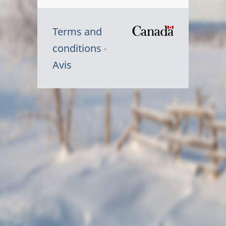
Terms and
/
conditions
Symbole
Avis
du
gouvernem
du
Canada