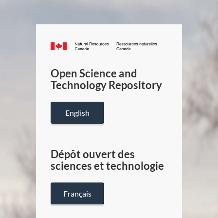
Canada.ca
/
Gouverneme
Open Science and
du
Technology Repository
Canada
English
Dépôt ouvert des
sciences et technologie
Français