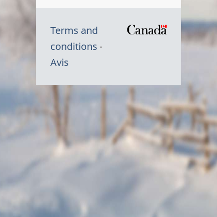
Terms and
/
conditions
Symbole
Avis
du
gouvernem
du
Canada