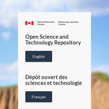
Canada.ca
/
Gouverneme
Open Science and
du
Technology Repository
Canada
English
Dépôt ouvert des
sciences et technologie
Français