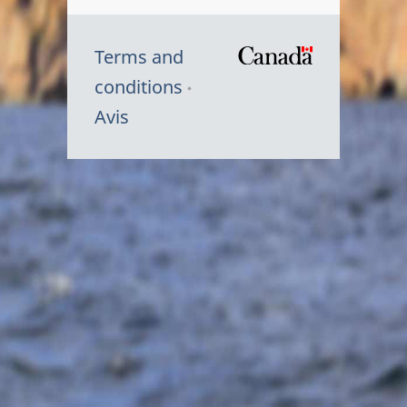
Terms and
/
conditions
Symbole
Avis
du
gouvernem
du
Canada