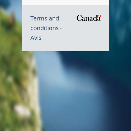
Terms and
/
conditions
Symbole
Avis
du
gouvernem
du
Canada