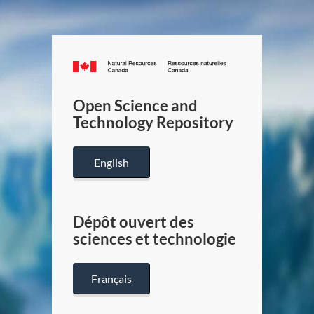
Canada.ca
/
Gouverneme
Open Science and
du
Technology Repository
Canada
English
Dépôt ouvert des
sciences et technologie
Français