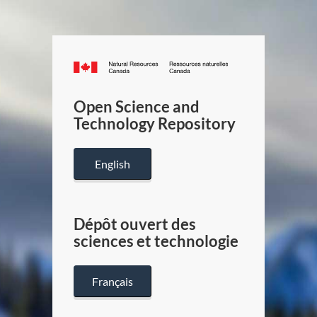
Canada.ca
/
Gouverneme
Open Science and
du
Technology Repository
Canada
English
Dépôt ouvert des
sciences et technologie
Français