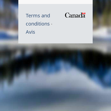
Terms and
/
conditions
Symbole
Avis
du
gouvernem
du
Canada