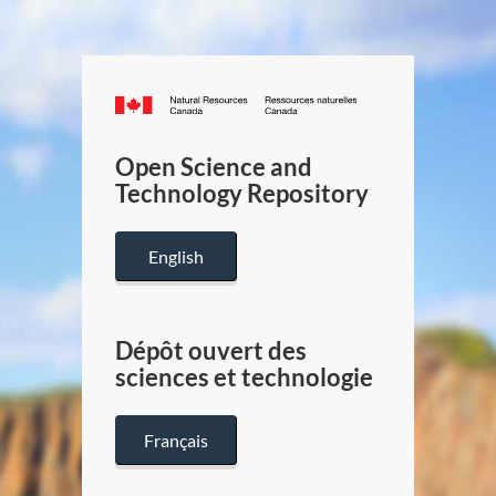
Canada.ca
/
Gouverneme
Open Science and
du
Technology Repository
Canada
English
Dépôt ouvert des
sciences et technologie
Français