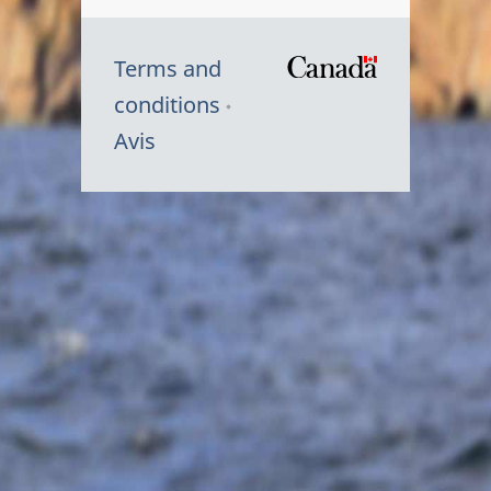
Terms and
/
conditions
Symbole
Avis
du
gouvernem
du
Canada