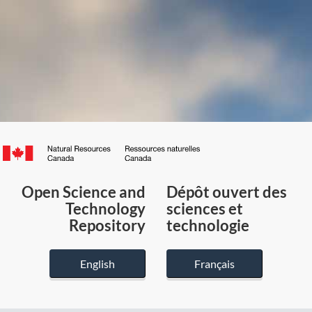
Canada.ca
/
Gouvernement
Open Science and
Dépôt ouvert des
du
Technology
sciences et
Canada
Repository
technologie
English
Français