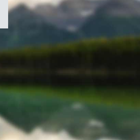
/
Symbole
du
gouvernement
du
Canada