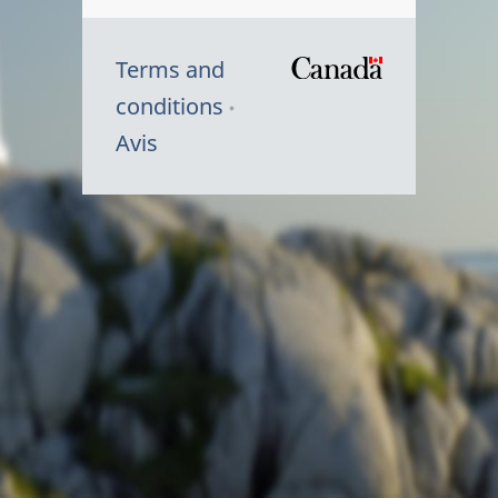
Terms and
/
conditions
Symbole
Avis
du
gouvernem
du
Canada