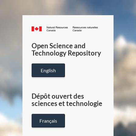
Canada.ca
/
Gouverneme
Open Science and
du
Technology Repository
Canada
English
Dépôt ouvert des
sciences et technologie
Français