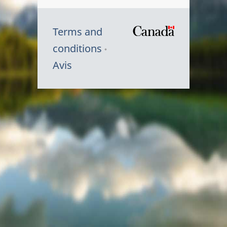
Terms and
/
conditions
Symbole
Avis
du
gouvernem
du
Canada