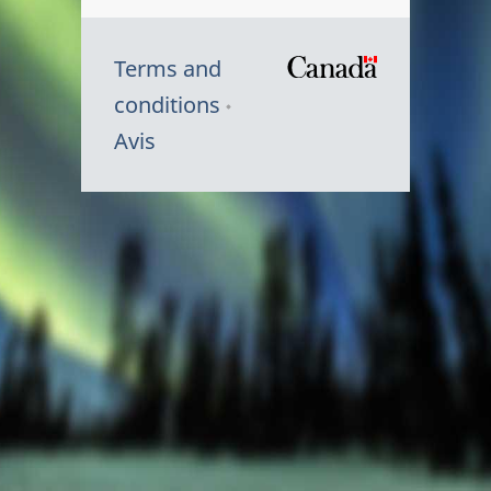
Terms and
/
conditions
Symbole
Avis
du
gouvernem
du
Canada