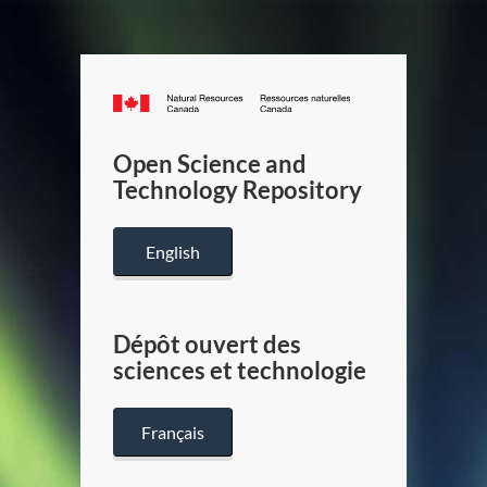
Canada.ca
/
Gouverneme
Open Science and
du
Technology Repository
Canada
English
Dépôt ouvert des
sciences et technologie
Français