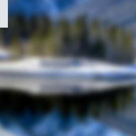
/
Symbole
du
gouvernement
du
Canada