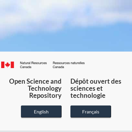
Canada.ca
/
Gouvernement
Open Science and
Dépôt ouvert des
du
Technology
sciences et
Canada
Repository
technologie
English
Français