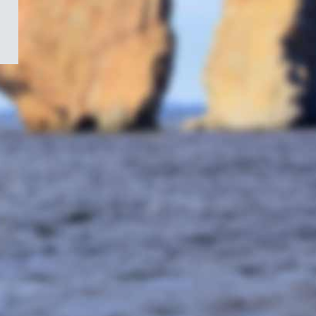
/
Symbole
du
gouvernement
du
Canada