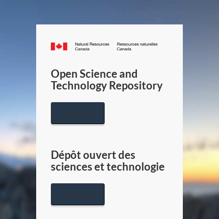
Canada.ca
/
Gouverneme
Open Science and
du
Technology Repository
Canada
English
Dépôt ouvert des
sciences et technologie
Français