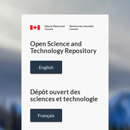
Canada.ca
/
Gouverneme
Open Science and
du
Technology Repository
Canada
English
Dépôt ouvert des
sciences et technologie
Français