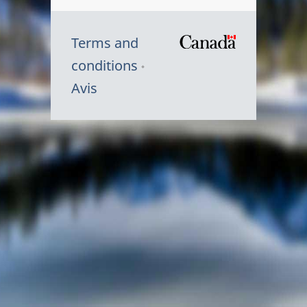
Terms and
/
conditions
Symbole
Avis
du
gouvernem
du
Canada