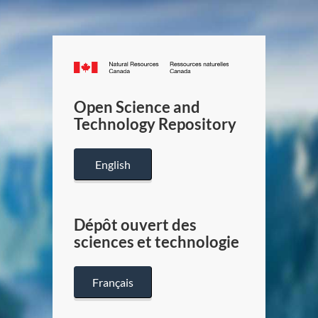
Canada.ca
/
Gouverneme
Open Science and
du
Technology Repository
Canada
English
Dépôt ouvert des
sciences et technologie
Français