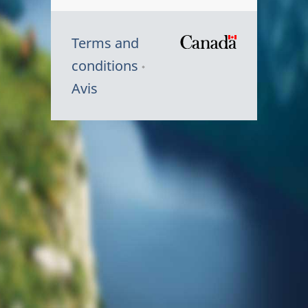
Terms and
/
conditions
Symbole
Avis
du
gouvernem
du
Canada