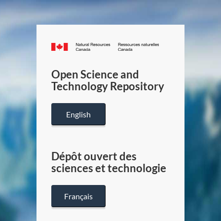
Canada.ca
/
Gouverneme
Open Science and
du
Technology Repository
Canada
English
Dépôt ouvert des
sciences et technologie
Français