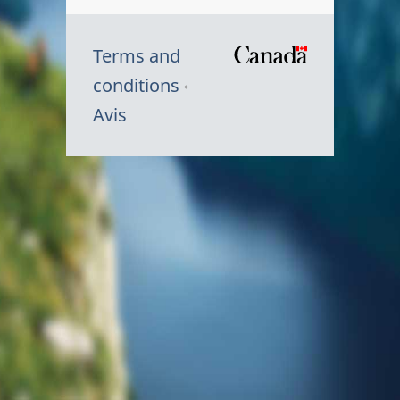
Terms and
/
conditions
Symbole
Avis
du
gouvernem
du
Canada