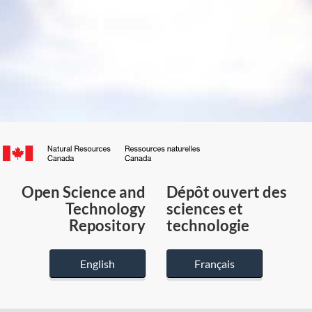
Canada.ca
/
Gouvernement
Open Science and
Dépôt ouvert des
du
Technology
sciences et
Canada
Repository
technologie
English
Français