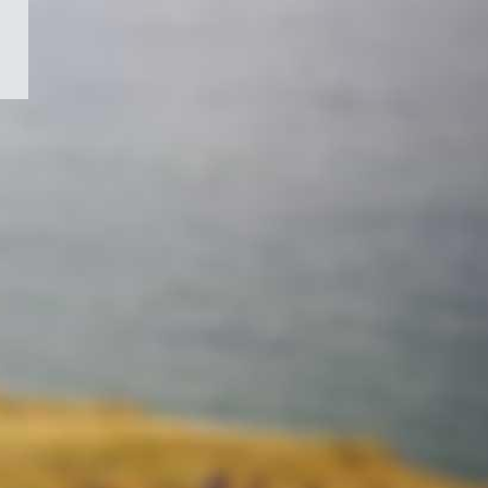
/
Symbole
du
gouvernement
du
Canada