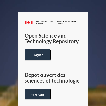
Canada.ca
/
Gouverneme
Open Science and
du
Technology Repository
Canada
English
Dépôt ouvert des
sciences et technologie
Français