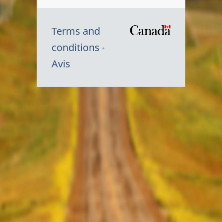
Terms and
/
conditions
Symbole
Avis
du
gouvernem
du
Canada