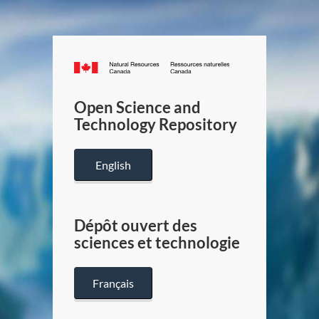
Canada.ca
/
Gouverneme
Open Science and
du
Technology Repository
Canada
English
Dépôt ouvert des
sciences et technologie
Français