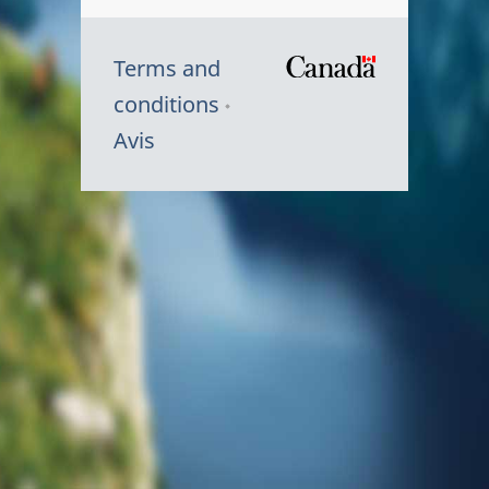
Terms and
/
conditions
Symbole
Avis
du
gouvernem
du
Canada