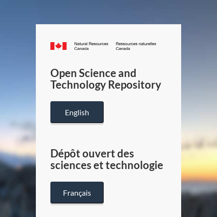
Canada.ca
/
Gouverneme
Open Science and
du
Technology Repository
Canada
English
Dépôt ouvert des
sciences et technologie
Français