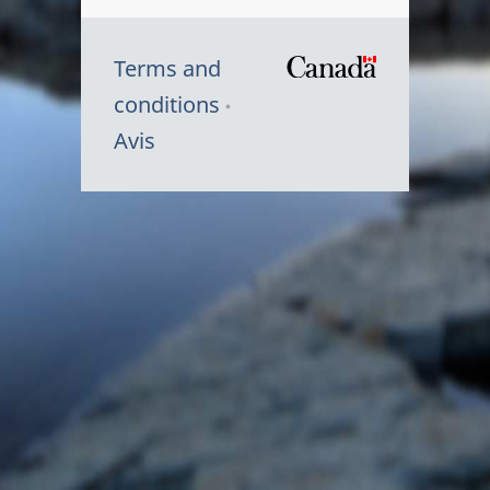
Terms and
/
conditions
Symbole
Avis
du
gouvernem
du
Canada