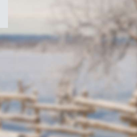
/
Symbole
du
gouvernement
du
Canada