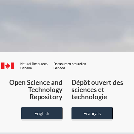
Canada.ca
/
Gouvernement
Open Science and
Dépôt ouvert des
du
Technology
sciences et
Canada
Repository
technologie
English
Français