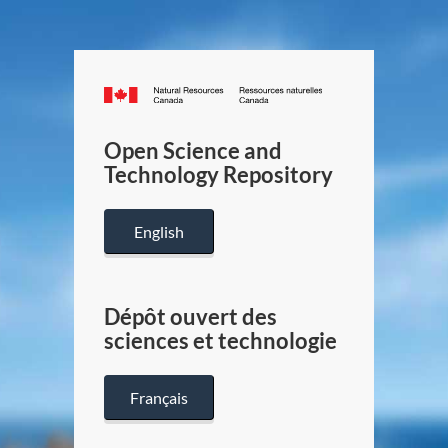
Canada.ca
/
Gouverneme
Open Science and
du
Technology Repository
Canada
English
Dépôt ouvert des
sciences et technologie
Français