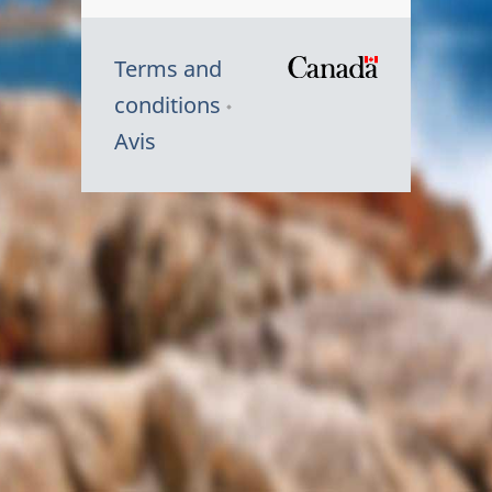
Terms and
/
conditions
Symbole
Avis
du
gouvernem
du
Canada