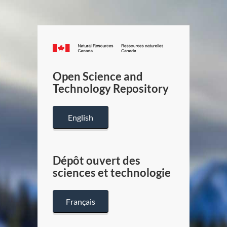
Canada.ca
/
Gouverneme
Open Science and
du
Technology Repository
Canada
English
Dépôt ouvert des
sciences et technologie
Français