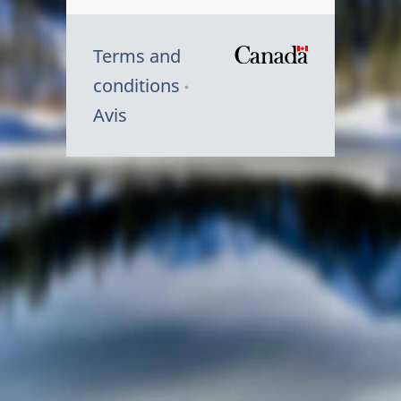
Terms and
/
conditions
Symbole
Avis
du
gouvernem
du
Canada