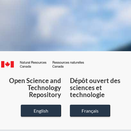
Canada.ca
/
Gouvernement
Open Science and
Dépôt ouvert des
du
Technology
sciences et
Canada
Repository
technologie
English
Français