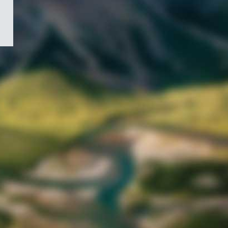
/
Symbole
du
gouvernement
du
Canada