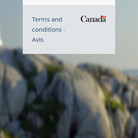
Terms and
/
conditions
Symbole
Avis
du
gouvernem
du
Canada