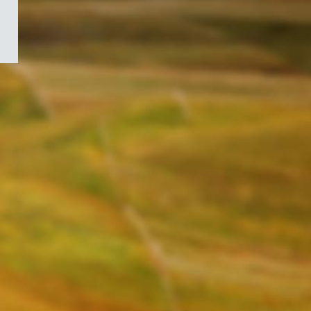
/
Symbole
du
gouvernement
du
Canada