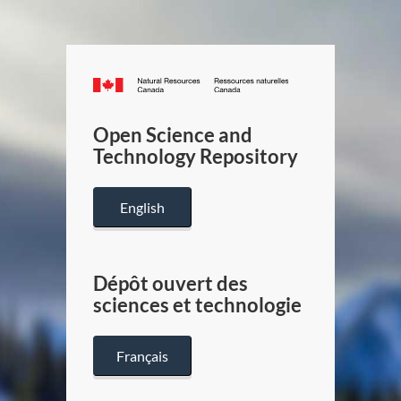
Canada.ca
/
Gouverneme
Open Science and
du
Technology Repository
Canada
English
Dépôt ouvert des
sciences et technologie
Français