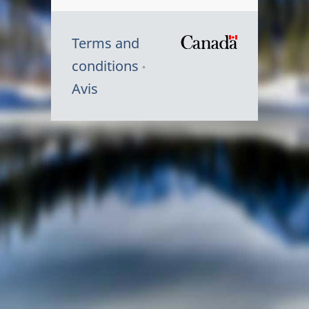
Terms and
/
conditions
Symbole
Avis
du
gouvernem
du
Canada