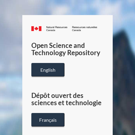
Canada.ca
/
Gouverneme
Open Science and
du
Technology Repository
Canada
English
Dépôt ouvert des
sciences et technologie
Français