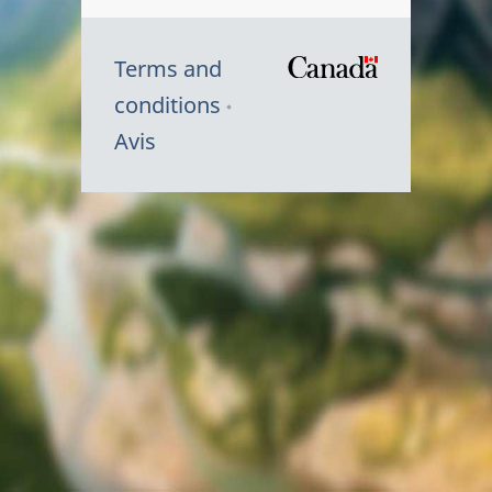
Terms and
/
conditions
Symbole
Avis
du
gouvernem
du
Canada