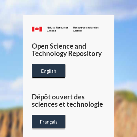
Canada.ca
/
Gouverneme
Open Science and
du
Technology Repository
Canada
English
Dépôt ouvert des
sciences et technologie
Français