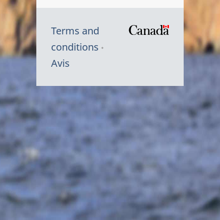
Terms and
/
conditions
Symbole
Avis
du
gouvernem
du
Canada