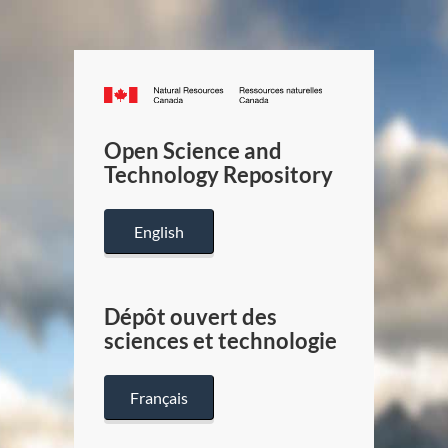
Canada.ca
/
Gouverneme
Open Science and
du
Technology Repository
Canada
English
Dépôt ouvert des
sciences et technologie
Français