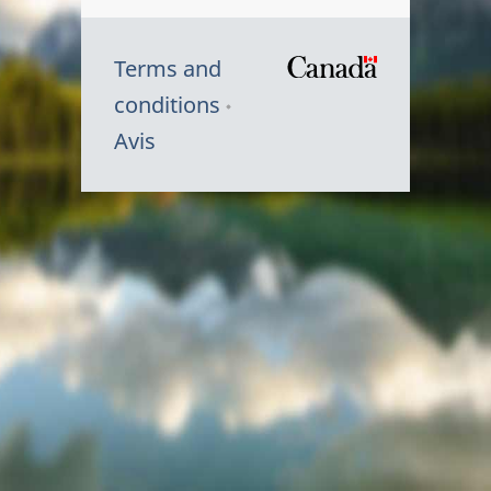
Terms and
/
conditions
Symbole
Avis
du
gouvernem
du
Canada