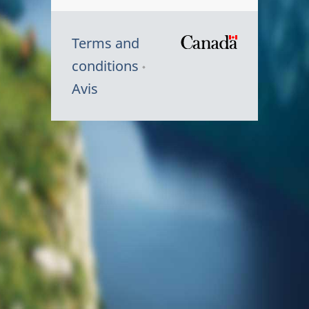
Terms and
/
conditions
Symbole
Avis
du
gouvernem
du
Canada