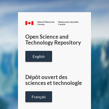
Canada.ca
/
Gouverneme
Open Science and
du
Technology Repository
Canada
English
Dépôt ouvert des
sciences et technologie
Français