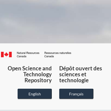
Canada.ca
/
Gouvernement
Open Science and
Dépôt ouvert des
du
Technology
sciences et
Canada
Repository
technologie
English
Français