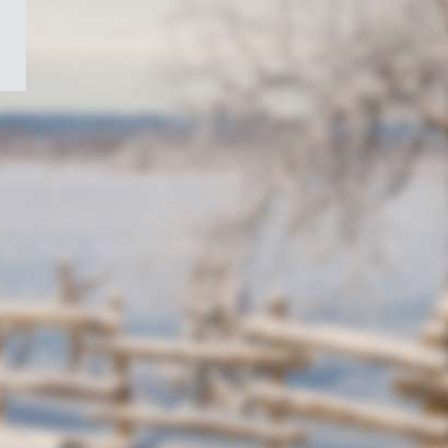
/
Symbole
du
gouvernement
du
Canada