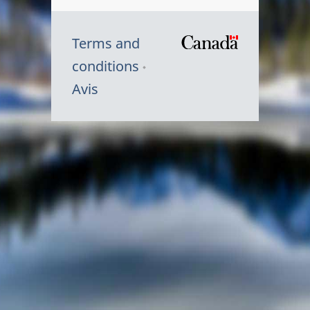
Terms and
/
conditions
Symbole
Avis
du
gouvernem
du
Canada