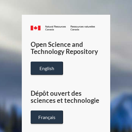
Canada.ca
/
Gouverneme
Open Science and
du
Technology Repository
Canada
English
Dépôt ouvert des
sciences et technologie
Français